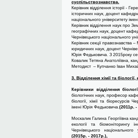
суспільствознавства.
Керівник відділення історії - Ге
історичних наук, доцент кафедри
національного університету імен
Керівник відділення наук про Зе
географічних наук, доцент кафед
Чернівецького національного уні
Керівник секції правознавства –
юридичних наук, доцент Чернівец
Юрія Федьковича. З 2015року се
Ковалик Тетяна Анатоліївна, ка
Методист – Купчанко Іван Миха
3. Відділення хімії та біології,
Керівники відділення біолог
біологічних наук, професор кафе
біології, хімії та біоресурсів 
імені Юрія Федьковича.
(2011р. -
Москалик Галина Георгіївна канд
екології та біомоніторингу інс
Чернівецького національного
(2015р. - 2017р.),