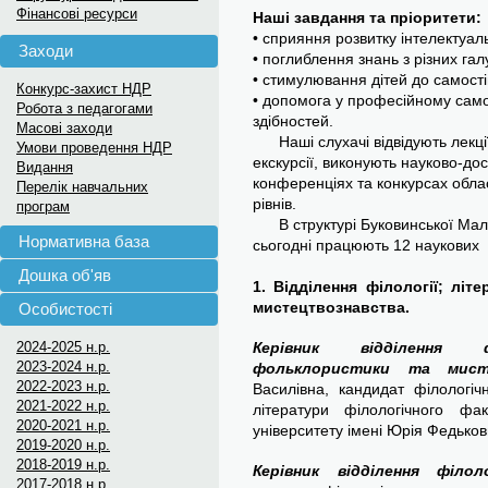
Фінансові ресурси
Наші завдання та пріоритети:
• сприяння розвитку інтелектуал
Заходи
• поглиблення знань з різних гал
• стимулювання дітей до самості
Конкурс-захист НДР
• допомога у професійному самов
Робота з педагогами
здібностей.
Масові заходи
Наші слухачі відвідують лекції,
Умови проведення НДР
екскурсії, виконують науково-дос
Видання
конференціях та конкурсах обла
Перелік навчальних
рівнів.
програм
В структурі Буковинської Малої
Нормативна база
сьогодні працюють 12 наукових 
Дошка об'яв
1. Відділення філології; лі
мистецтвознавства.
Особистості
2024-2025 н.р.
Керівник відділення фі
2023-2024 н.р.
фольклористики та мист
2022-2023 н.р.
Василівна, кандидат філологіч
2021-2022 н.р.
літератури філологічного фак
2020-2021 н.р.
університету імені Юрія Федьков
2019-2020 н.р.
2018-2019 н.р.
Керівник відділення філол
2017-2018 н.р.