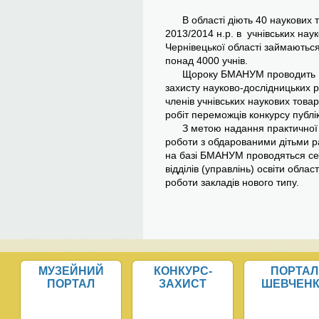
В області діють 40 наукових т
2013/2014 н.р. в учнівських нау
Чернівецької області займаютьс
понад 4000 учнів.
Щороку БМАНУМ проводить ІІ е
захисту науково-дослідницьких ро
членів учнівських наукових това
робіт переможців конкурсу публік
З метою надання практичної і 
роботи з обдарованими дітьми р
на базі БМАНУМ проводяться сем
відділів (управлінь) освіти облас
роботи закладів нового типу.
МУЗЕЙНИЙ
КОНКУРС-
ПОРТАЛ
ПОРТАЛ
ЗАХИСТ
ШЕВЧЕН