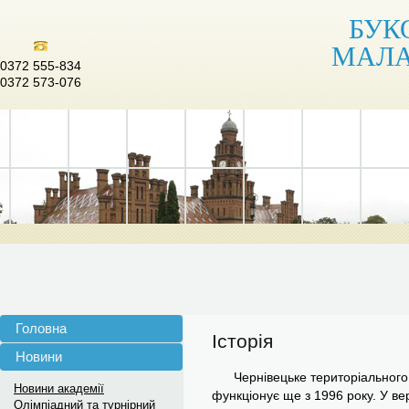
БУК
МАЛА
0372 555-834
0372 573-076
Головна
Історія
Новини
Чернівецьке територіального в
Новини академії
функціонує ще з 1996 року. У в
Олімпіадний та турнірний