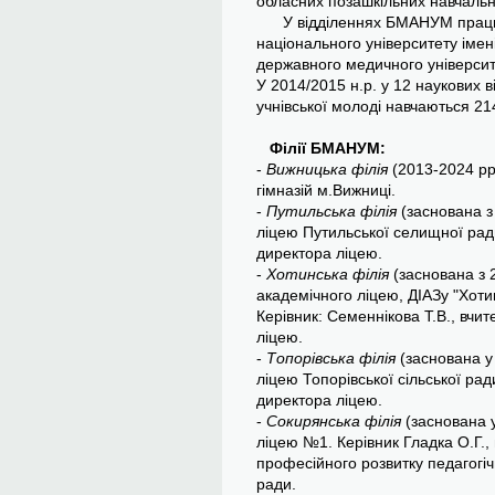
обласних позашкільних навчальн
У відділеннях БМАНУМ працюю
національного університету імен
державного медичного університ
У 2014/2015 н.р. у 12 наукових 
учнівської молоді навчаються 21
Філії БМАНУМ:
-
Вижницька філія
(2013-2024 рр)
гімназій м.Вижниці.
-
Путильська філія
(заснована з 
ліцею Путильської селищної ради
директора ліцею.
-
Хотинська філія
(заснована з 2
академічного ліцею, ДІАЗу "Хот
Керівник: Семеннікова Т.В., вчит
ліцею.
-
Топорівська філія
(заснована у 
ліцею Топорівської сільської рад
директора ліцею.
-
Сокирянська філія
(заснована у
ліцею №1. Керівник Гладка О.Г.,
професійного розвитку педагогіч
ради.