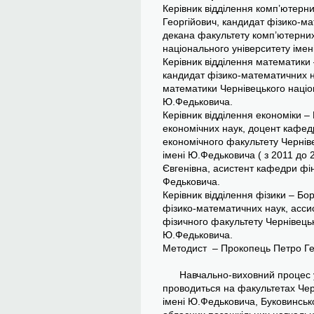
Керівник відділення комп’ютерн
Георгійович, кандидат фізико-ма
декана факультету комп’ютерних
національного університету іме
Керівник відділення математики 
кандидат фізико-математичних н
математики Чернівецького націон
Ю.Федьковича.
Керівник відділення економіки –
економічних наук, доцент кафед
економічного факультету Чернів
імені Ю.Федьковича ( з 2011 до 2
Євгенівна, асистент кафедри фін
Федьковича.
Керівник відділення фізики – Бо
фізико-математичних наук, асси
фізичного факультету Чернівецьк
Ю.Федьковича.
Методист – Прокопець Петро Ге
Навчально-виховний процес у 
проводиться на факультетах Чер
імені Ю.Федьковича, Буковинськ