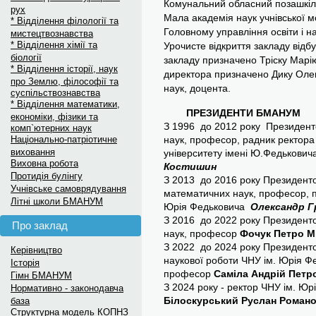
Комунальний обласний позашкіл
рух
Мала академія наук учнівської м
* Відділення філології та
Головному управління освіти і н
мистецтвознавства
* Відділення хімії та
Урочисте відкриття закладу відбу
біології
закладу призначено Тріску Марію
* Відділення історії, наук
директора призначено Дику Олен
про Землю, філософії та
наук, доцента.
суспільствознавства
* Відділення математики,
ПРЕЗИДЕНТИ БМАНУМ
економіки, фізики та
З 1996 до 2012 року Президент
комп`ютерних наук
Національно-патріотичне
наук, професор, радник ректора
виховання
університету імені Ю.Федькович
Виховна робота
Костишин
Протидія булінгу
З 2013 до 2016 року Президен
Учнівське самоврядування
математичних наук, професор, п
Літні школи БМАНУМ
Юрія Федьковича
Олександр Г
З 2016 до 2022 року Президен
Про заклад
наук, професор
Фочук Петро М
З 2022 до 2024 року Президен
Керівництво
наукової роботи ЧНУ ім. Юрія Фе
Історія
професор
Саміла Андрій Петр
Гімн БМАНУМ
З 2024 року - ректор ЧНУ ім. Юр
Нормативно - законодавча
Білоскурський Руслан Романо
база
Структурна модель КОПНЗ