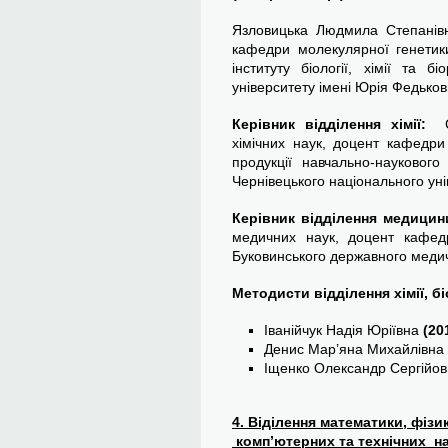
Язловицька Людмила Степанівн
кафедри молекулярної генетики
інституту біології, хімії та б
університету імені Юрія Федько
Керівник відділення хімії:
Ск
хімічних наук, доцент кафедри
продукції навчально-наукового і
Чернівецького національного уні
Керівник відділення медицин
медичних наук, доцент кафедр
Буковинського державного медич
Методисти відділення хімії, бі
Іванійчук Надія Юріївна
(20
Денис Мар’яна Михайлівна
Іщенко Олександр Сергійо
4. Віділення математики, фізик
комп’ютерних та технічних на