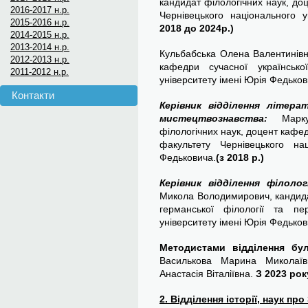
кандидат філологічних наук, до
2016-2017 н.р.
Чернівецького національного у
2015-2016 н.р.
2018 до 2024р.)
2014-2015 н.р.
2013-2014 н.р.
Кульбабська Олена Валентинівн
2012-2013 н.р.
кафедри сучасної українсько
2011-2012 н.р.
університету імені Юрія Федьков
Контакти
Керівник відділення літер
мистецтвознавства:
Марк
філологічних наук, доцент кафед
факультету Чернівецького на
Федьковича.
(з 2018 р.)
Керівник відділення філолог
Микола Володимирович, кандида
германської філології та пе
університету імені Юрія Федьков
Методистами відділення бул
Василькова Марина Миколаїв
Анастасія Віталіївна.
З 2023 ро
2. Відділення історії, наук пр