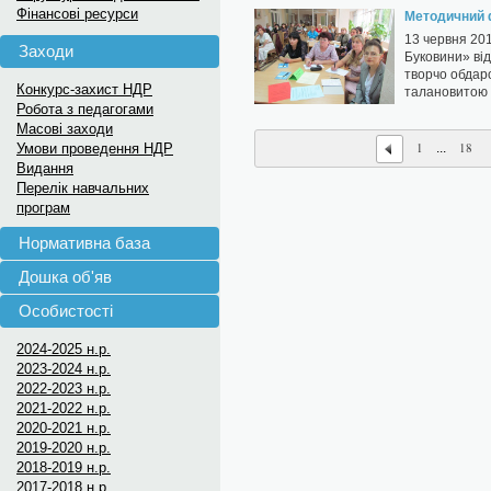
Фінансові ресурси
Методичний 
13 червня 201
Заходи
Буковини» ві
творчо обдаро
Конкурс-захист НДР
талановитою 
Робота з педагогами
Масові заходи
1
18
Умови проведення НДР
...
Видання
Перелік навчальних
програм
Нормативна база
Дошка об'яв
Особистості
2024-2025 н.р.
2023-2024 н.р.
2022-2023 н.р.
2021-2022 н.р.
2020-2021 н.р.
2019-2020 н.р.
2018-2019 н.р.
2017-2018 н.р.