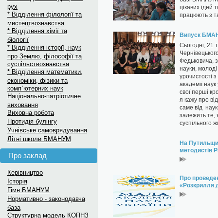
рух
цікавих ідей 
* Відділення філології та
працюють з 
мистецтвознавства
* Відділення хімії та
Випуск БМАН
біології
Сьогодні, 21 
* Відділення історії, наук
Чернівецького
про Землю, філософії та
Федьковича, з
суспільствознавства
науки, молоді
* Відділення математики,
урочистості з
економіки, фізики та
академії наук
комп`ютерних наук
свої перші кр
Національно-патріотичне
я кажу про від
виховання
саме від наук
Виховна робота
залежить те, 
Протидія булінгу
суспільного ж
Учнівське самоврядування
Літні школи БМАНУМ
На Путильщин
методистів 
Про заклад
Керівництво
Про проведен
Історія
«Розкрилля 
Гімн БМАНУМ
Нормативно - законодавча
база
Структурна модель КОПНЗ