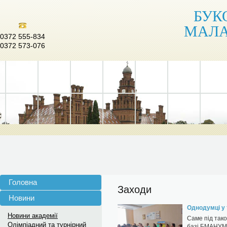
БУК
МАЛА
0372 555-834
0372 573-076
Головна
Заходи
Новини
Однодумці у 
Новини академії
Саме під тако
Олімпіадний та турнірний
базі БМАНУМ 