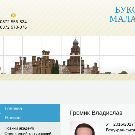
БУК
МАЛА
0372 555-834
0372 573-076
Головна
Громик Владислав
Новини
У 2016/2017
Новини академії
Всеукраїнс
Олімпіадний та турнірний