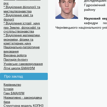
дослідницьки
рух
Гідрохімічни
* Відділення філології та
району
мистецтвознавства
* Відділення хімії та
Науковий кер
біології
кафедри гео
* Відділення історії, наук
Чернівецького національного унів
про Землю, філософії та
суспільствознавства
* Відділення математики,
економіки, фізики та
комп`ютерних наук
Національно-патріотичне
виховання
Виховна робота
Протидія булінгу
Учнівське самоврядування
Літні школи БМАНУМ
Про заклад
Керівництво
Історія
Гімн БМАНУМ
Нормативно - законодавча
база
Структурна модель КОПНЗ