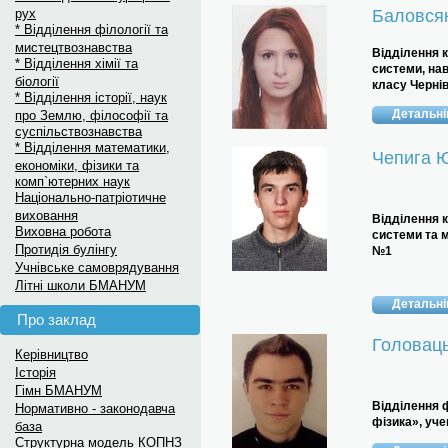
рух
Баловся
* Відділення філології та
мистецтвознавства
Відділення
к
* Відділення хімії та
системи, нав
біології
класу Черні
* Відділення історії, наук
Детальн
про Землю, філософії та
суспільствознавства
* Відділення математики,
Чепига 
економіки, фізики та
комп`ютерних наук
Національно-патріотичне
виховання
Відділення
к
Виховна робота
системи та 
Протидія булінгу
№1
Учнівське самоврядування
Літні школи БМАНУМ
Детальн
Про заклад
Головац
Керівництво
Історія
Гімн БМАНУМ
Відділення
ф
Нормативно - законодавча
фізика»,
уче
база
Структурна модель КОПНЗ