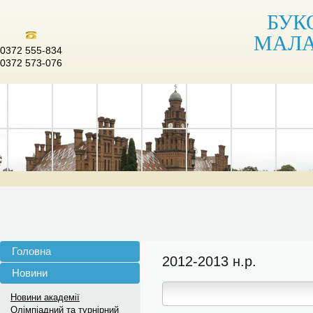
БУК
МАЛА
0372 555-834
0372 573-076
Головна
2012-2013 н.р.
Новини
Новини академії
Олімпіадний та турнірний