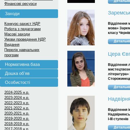
Детальн
Фінансові ресурси
Заремськ
Заходи
Конкурс-захист НДР
Відділення 
мова» Зарем
Робота з педагогами
класу
Чернів
Масові заходи
Умови проведення НДР
Детальн
Видання
Перелік навчальних
Цера Євг
програм
Нормативна база
Відділення
мистецтвозн
Дошка об'яв
література»
Сторожинець
Особистості
Детальн
2024-2025 н.р.
2023-2024 н.р.
Надвірн
2022-2023 н.р.
2021-2022 н.р.
Відділення і
2020-2021 н.р.
Надвірнянсь
2019-2020 н.р.
І-ІІІ ступенів
2018-2019 н.р.
Детальн
2017-2018 н.р.