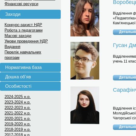
Воробець
Фінансові ресурси
Відділення
ф
Заходи
«Педакгогіка
Кам’янецької
Конкурс-захист НДР
Робота з педагогами
Детальн
Масові заходи
Умови проведення НДР
Гусан Дм
Видання
Перелік навчальних
Відділенняма
програм
учень 11 кла
Нормативна база
Дошка об'яв
Детальн
Особистості
Сарафін
2024-2025 н.р.
2023-2024 н.р.
2022-2023 н.р.
Відділення іс
2021-2022 н.р.
Молодійської 
Чагорської сі
2020-2021 н.р.
2019-2020 н.р.
Детальн
2018-2019 н.р.
2017-2018 н.р.