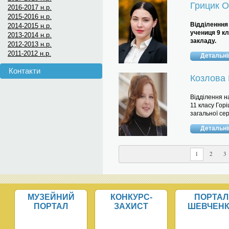
Грицик 
2016-2017 н.р.
2015-2016 н.р.
Відділенння 
2014-2015 н.р.
учениця 9 к
2013-2014 н.р.
закладу.
2012-2013 н.р.
2011-2012 н.р.
Детальн
Контакти
Козлова 
Відділення н
11 класу Гор
загальної сере
Детальн
1
2
3
МУЗЕЙНИЙ
КОНКУРС-
ПОРТАЛ
ПОРТАЛ
ЗАХИСТ
ШЕВЧЕН