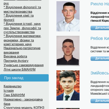
рух
Рихло Н
* Відділення філології та
мистецтвознавства
Відділення н
* Відділення хімії та
ландшафтозн
біології
гімназії Кіц
* Відділення історії, наук
Детальн
про Землю, філософії та
суспільствознавства
* Відділення математики,
Рябов К
економіки, фізики та
комп`ютерних наук
Відділення к
Національно-патріотичне
системи та м
виховання
Виховна робота
Детальн
Протидія булінгу
Учнівське самоврядування
Літні школи БМАНУМ
Змійовсь
Про заклад
Відділення н
ландшафтозн
Керівництво
опорного закл
Історія
Мамаївської 
Гімн БМАНУМ
Нормативно - законодавча
Детальн
база
Структурна модель КОПНЗ