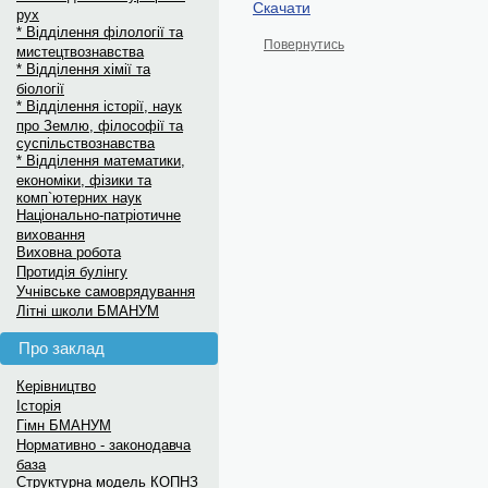
Скачати
рух
* Відділення філології та
Повернутись
мистецтвознавства
* Відділення хімії та
біології
* Відділення історії, наук
про Землю, філософії та
суспільствознавства
* Відділення математики,
економіки, фізики та
комп`ютерних наук
Національно-патріотичне
виховання
Виховна робота
Протидія булінгу
Учнівське самоврядування
Літні школи БМАНУМ
Про заклад
Керівництво
Історія
Гімн БМАНУМ
Нормативно - законодавча
база
Структурна модель КОПНЗ