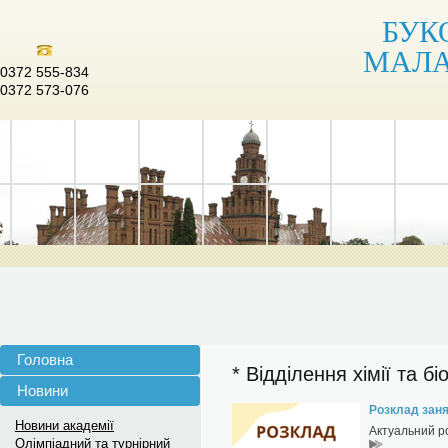
БУК
МАЛА
0372 555-834
0372 573-076
Головна
* Відділення хімії та біо
Новини
Розклад занят
Новини академії
Актуальний р
Олімпіадний та турнірний