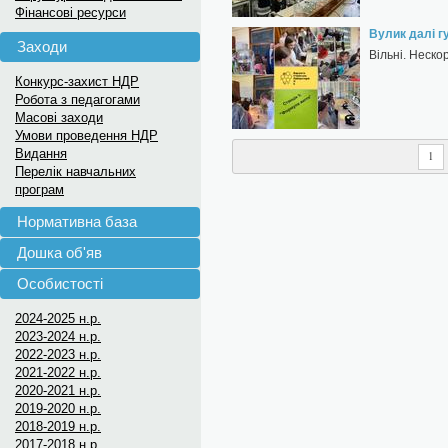
Фінансові ресурси
Вулик далі г
Заходи
Вільні. Неско
Конкурс-захист НДР
Робота з педагогами
Масові заходи
Умови проведення НДР
Видання
1
Перелік навчальних
програм
Нормативна база
Дошка об'яв
Особистості
2024-2025 н.р.
2023-2024 н.р.
2022-2023 н.р.
2021-2022 н.р.
2020-2021 н.р.
2019-2020 н.р.
2018-2019 н.р.
2017-2018 н.р.