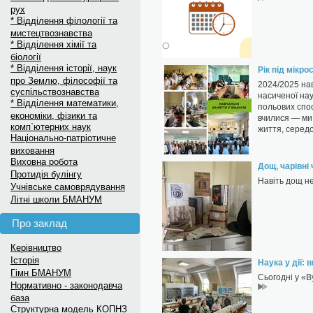
рух
* Відділення філології та
мистецтвознавства
* Відділення хімії та
біології
* Відділення історії, наук
Рік під мікр
про Землю, філософії та
2024/2025 нав
суспільствознавства
насиченої нау
* Відділення математики,
польових спо
економіки, фізики та
вчилися — ми 
комп`ютерних наук
життя, серед
Національно-патріотичне
виховання
Виховна робота
Дощ, чарівні
Протидія булінгу
Навіть дощ н
Учнівське самоврядування
Літні школи БМАНУМ
Про заклад
Керівництво
Історія
Наука у дії:
Гімн БМАНУМ
Сьогодні у «В
Нормативно - законодавча
база
Структурна модель КОПНЗ