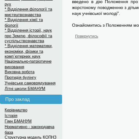
введено в дію Положення про 
рух
жорстокому поводженню з дітьм
* Відділення філології та
наук учнівської молоді".
мистецтвознавства
* Відділення хімії та
Ознайомитись з Положенням м
біології
* Відділення історії, наук
про Землю, філософії та
Повернутись
суспільствознавства
* Відділення математики,
економіки, фізики та
комп`ютерних наук
Національно-патріотичне
виховання
Виховна робота
Протидія булінгу
Учнівське самоврядування
Літні школи БМАНУМ
Про заклад
Керівництво
Історія
Гімн БМАНУМ
Нормативно - законодавча
база
Структурна модель КОПНЗ