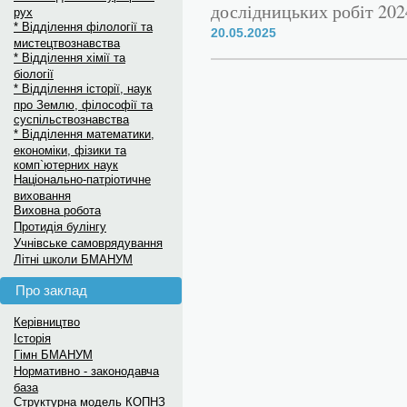
дослідницьких робіт 2024
рух
* Відділення філології та
20.05.2025
мистецтвознавства
* Відділення хімії та
біології
* Відділення історії, наук
про Землю, філософії та
суспільствознавства
* Відділення математики,
економіки, фізики та
комп`ютерних наук
Національно-патріотичне
виховання
Виховна робота
Протидія булінгу
Учнівське самоврядування
Літні школи БМАНУМ
Про заклад
Керівництво
Історія
Гімн БМАНУМ
Нормативно - законодавча
база
Структурна модель КОПНЗ